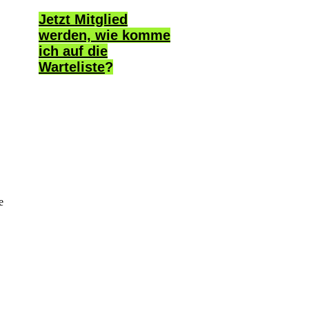
Jetzt Mitglied
werden, wie komme
ich auf die
Warteliste
?
e