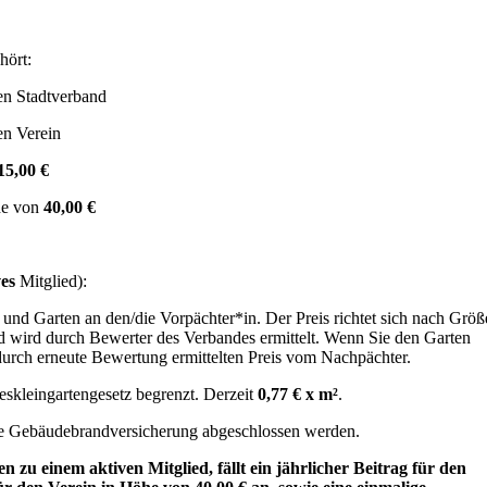
hört:
en Stadtverband
en Verein
15,00 €
öhe von
4
0,00 €
ves
Mitglied):
nd Garten an den/die Vorpächter*in. Der Preis richtet sich nach Größ
 wird durch Bewerter des Verbandes ermittelt. Wenn Sie den Garten
 durch erneute Bewertung ermittelten Preis vom Nachpächter.
deskleingartengesetz begrenzt. Derzeit
0,77 € x m²
.
ne Gebäudebrandversicherung abgeschlossen werden.
 zu einem aktiven Mitglied, fällt ein jährlicher Beitrag für den