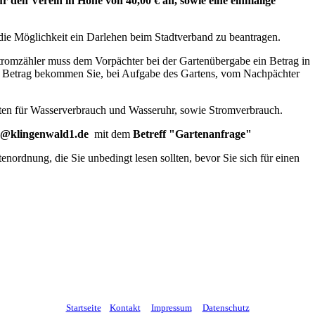
r den Verein in Höhe von 40,00 € an, sowie eine einmalige
 die Möglichkeit ein Darlehen beim Stadtverband zu beantragen.
Stromzähler muss dem Vorpächter bei der Gartenübergabe ein Betrag in
 Betrag bekommen Sie, bei Aufgabe des Gartens, vom Nachpächter
en für Wasserverbrauch und Wasseruhr, sowie Stromverbrauch.
@klingenwald1.de
mit dem
Betreff "Gartenanfrage"
tenordnung, die Sie unbedingt lesen sollten, bevor Sie sich für einen
Startseite
Kontakt
Impressum
Datenschutz